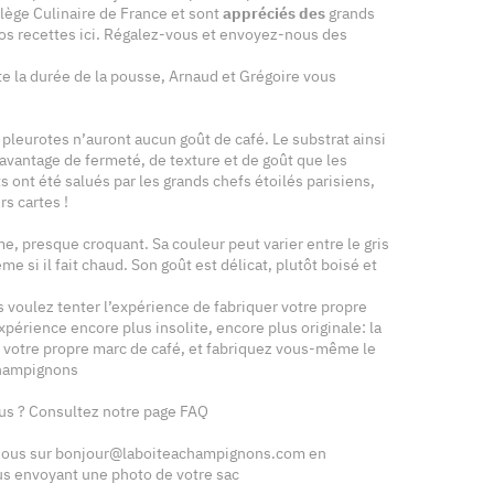
llège Culinaire de France et sont
appréciés des
grands
nos recettes ici. Régalez-vous et envoyez-nous des
a durée de la pousse, Arnaud et Grégoire vous
pleurotes n’auront aucun goût de café. Le substrat ainsi
vantage de fermeté, de texture et de goût que les
s ont été salués par les grands chefs étoilés parisiens,
s cartes !
me, presque croquant. Sa couleur peut varier entre le gris
ème si il fait chaud. Son goût est délicat, plutôt boisé et
 voulez tenter l’expérience de fabriquer votre propre
périence encore plus insolite, encore plus originale: la
 votre propre marc de café, et fabriquez vous-même le
champignons
lus ? Consultez notre page FAQ
-nous sur bonjour@laboiteachampignons.com en
s envoyant une photo de votre sac