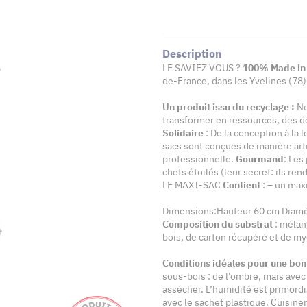
Description
LE SAVIEZ VOUS ?
100% Made in
de-France, dans les Yvelines (78)
Un produit issu du recyclage :
No
transformer en ressources, des d
Solidaire
: De la conception à la l
sacs sont conçues de manière arti
professionnelle.
Gourmand
: Les
chefs étoilés (leur secret: ils ren
LE MAXI-SAC
Contient
: – un max
Dimensions:Hauteur 60 cm Diamèt
Composition du substrat
: mélan
bois, de carton récupéré et de my
Conditions idéales pour une bo
sous-bois : de l’ombre, mais avec 
assécher. L’humidité est primordi
avec le sachet plastique. Cuisiner