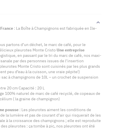
 France
: La Boîte à Champignons est fabriquée en Ile-
us partons d’un déchet, le marc de café, pour le
élicieux pleurotes Monte Cristo
Une entreprise
ogistique, en passant par le tri du marc de café, nos maxi-
sanale par des personnes issues de l’insertion
 pleurotes Monte Cristo sont cuisinés par les plus grands
dent peu d’eau à la cuisson, une vraie pépite!)
i sac à champignons de 10L – un crochet de suspension
re 20 cm Capacité : 20 L
ge 100% naturel de marc de café recyclé, de copeaux de
célium ( la graine de champignon)
nne pousse
: Les pleurotes aiment les conditions de
de la lumière et pas de courant d’air qui risquerait de les
ale à la croissance des champignons ; elle est reproduite
 des pleurotes : ça tombe à pic, nos pleurotes ont été