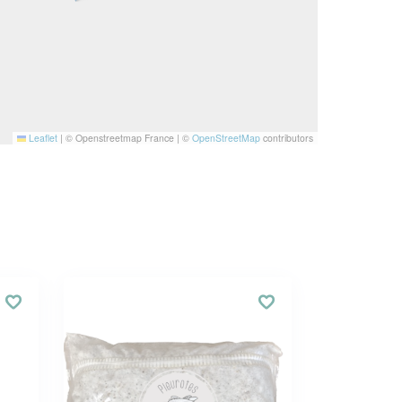
Leaflet
|
© Openstreetmap France | ©
OpenStreetMap
contributors