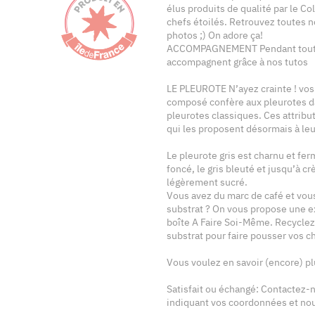
élus produits de qualité par le Co
chefs étoilés. Retrouvez toutes 
photos ;) On adore ça!
ACCOMPAGNEMENT Pendant toute l
accompagnent grâce à nos tutos
LE PLEUROTE N’ayez crainte ! vos 
composé confère aux pleurotes da
pleurotes classiques. Ces attribut
qui les proposent désormais à leur
Le pleurote gris est charnu et fer
foncé, le gris bleuté et jusqu’à cr
légèrement sucré.
Vous avez du marc de café et vous
substrat ? On vous propose une ex
boîte A Faire Soi-Même. Recyclez
substrat pour faire pousser vos 
Vous voulez en savoir (encore) p
Satisfait ou échangé: Contactez
indiquant vos coordonnées et nou