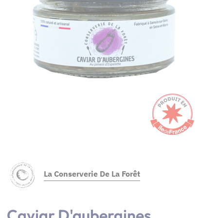
La Conserverie De La Forêt
Caviar D'aubergines