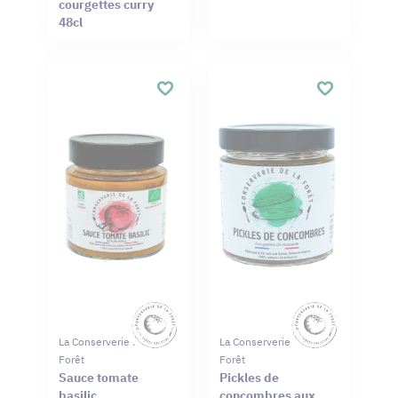
courgettes curry
48cl
La Conserverie De La
La Conserverie De La
Forêt
Forêt
Sauce tomate
Pickles de
basilic
concombres aux