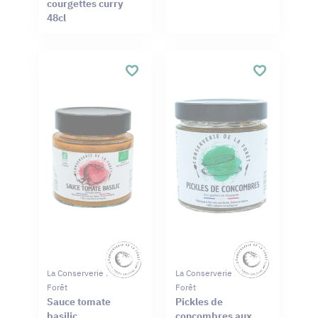
courgettes curry
48cl
La Conserverie De La
La Conserverie De La
Forêt
Forêt
Sauce tomate
Pickles de
basilic
concombres aux