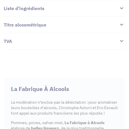
Liste d'ingrédients
Titre alcoométrique
TVA
La Fabrique À Alcools
La modération n’exclue pas la délectation : pour aromatiser
leurs bouteilles d’alcools, Christophe Astorri et Eric Esnault
font appel aux produits franciliens les plus réputés !
Pommes, poires, safran miel,
La Fabrique à Alcools
élabore de
belles liqueurs
, de la plus traditionnelle