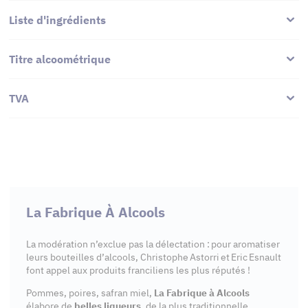
Liste d'ingrédients
Titre alcoométrique
TVA
La Fabrique À Alcools
La modération n’exclue pas la délectation : pour aromatiser
leurs bouteilles d’alcools, Christophe Astorri et Eric Esnault
font appel aux produits franciliens les plus réputés !
Pommes, poires, safran miel,
La Fabrique à Alcools
élabore de
belles liqueurs
, de la plus traditionnelle