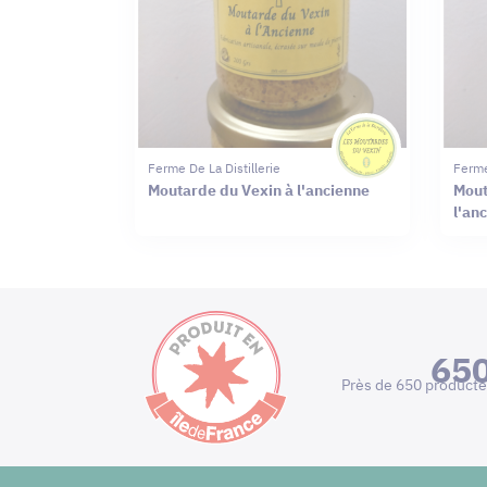
Ferme De La Distillerie
Ferme
Moutarde du Vexin à l'ancienne
Mout
l'an
65
Près de 650 producte