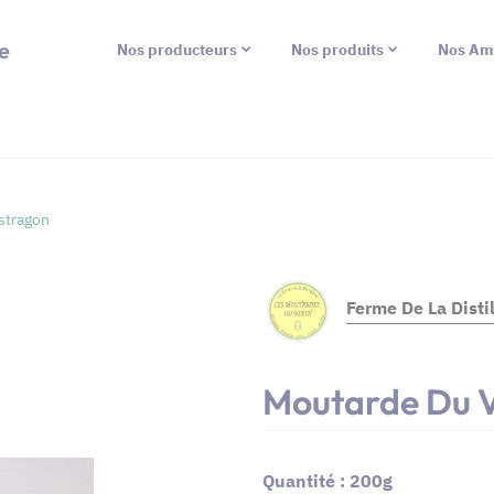
e
Nos producteurs
Nos produits
Nos Am
stragon
Ferme De La Distil
Moutarde Du V
Quantité : 200g