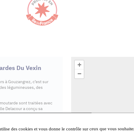
+
tardes Du Vexin
−
rs à Gouzangrez, c’est sur
 des légumineuses, des
 moutarde sont traitées avec
ille Delacour a conçu sa
née en 12 recettes
à l’alcool de poire, en
u Vexin
font partie des
utilise des cookies et vous donne le contrôle sur ceux que vous souhaite