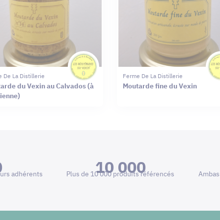
 De La Distillerie
Ferme De La Distillerie
arde du Vexin au Calvados (à
Moutarde fine du Vexin
cienne)
0
10 000
urs adhérents
Plus de 10 000 produits référencés
Ambass