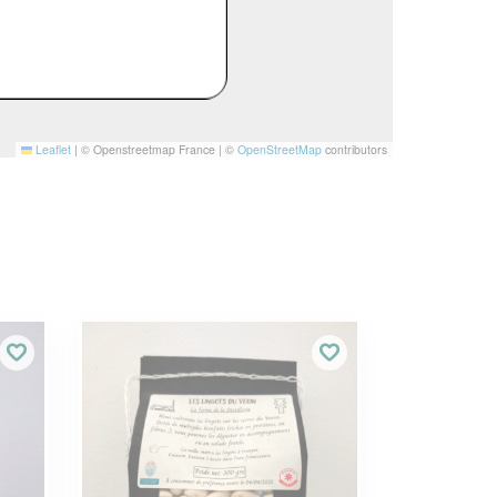
Leaflet
|
© Openstreetmap France | ©
OpenStreetMap
contributors