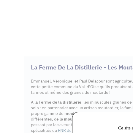
La Ferme De La Distillerie - Les Mou
Emmanuel, Véronique, et Paul Delacour sont agriculteu
cette petite commune du Val-d’Oise qu’ils produisent
farines et même des graines de moutarde !
A la
Ferme de la distillerie
, les minuscules graines de
soin : en partenariat avec un artisan moutardier, la fam
propre gamme de
moutarde vexinoise
! Elle est décli
différentes, de la
moutarde à l’ancienne
à la moutarde 
passant par la saveur tomate-basilic.
Les Moutardes d
Ce site 
spécialités du
PNR du Vexin français
!