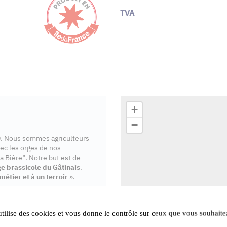
TVA
+
−
00. Nous sommes agriculteurs
ec les orges de nos
a Bière”. Notre but est de
ge brassicole du Gâtinais
.
métier et à un terroir
».
iltrée, non pasteurisée. La
ienne, libère les arômes de la
utilise des cookies et vous donne le contrôle sur ceux que vous souhaite
ion en bouteille. Notre bière
 Avec notre bière nous