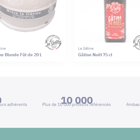
tine
La Gâtine
ne Blonde Fût de 20 L
Gâtine Noël 75 cl
0
10 000
urs adhérents
Plus de 10 000 produits référencés
Ambass