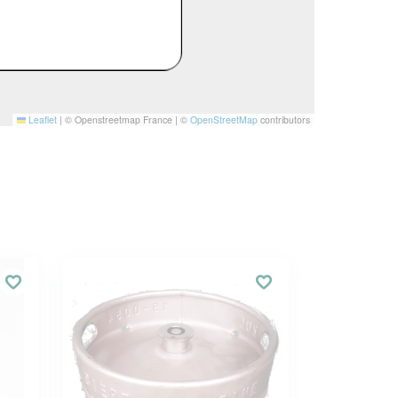
Leaflet
|
© Openstreetmap France | ©
OpenStreetMap
contributors