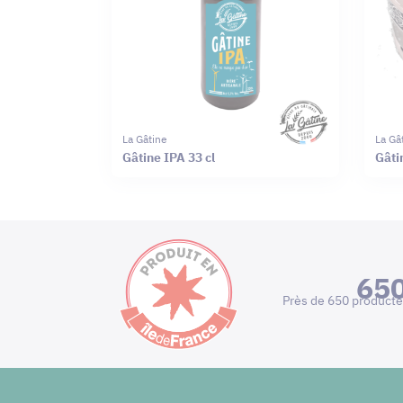
La Gâtine
La Gâ
Gâtine IPA 33 cl
Gâti
65
Près de 650 producte