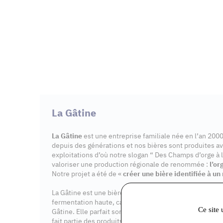
La Gâtine
La Gâtine
est une entreprise familiale née en l’an 20
depuis des générations et nos bières sont produites av
exploitations d’où notre slogan “ Des Champs d’orge à l
valoriser une production régionale de renommée :
l’or
Notre projet a été de «
créer une bière identifiée à un 
La Gâtine est une bière artisanale, riche en malt, non f
fermentation haute, caractéristique du brassage à l’anc
Ce site 
Gâtine. Elle parfait son bouquet grâce à la refermentat
fait partie des produits du terroir de SEINE ET MARNE.