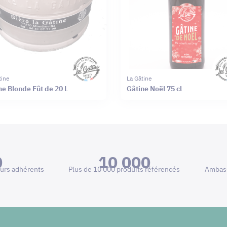
tine
La Gâtine
ne Blonde Fût de 20 L
Gâtine Noël 75 cl
0
10 000
urs adhérents
Plus de 10 000 produits référencés
Ambass