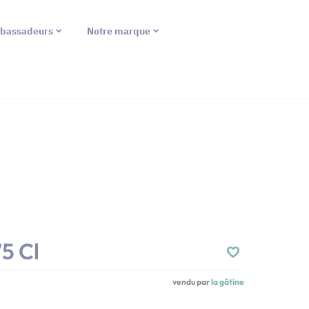
bassadeurs
Notre marque
5 Cl
vendu par
la gâtine