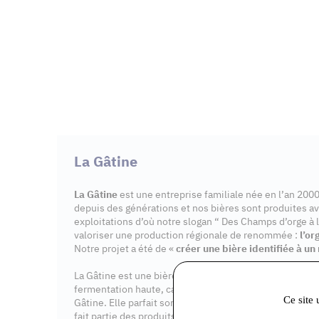
La Gâtine
La Gâtine
est une entreprise familiale née en l’an 20
depuis des générations et nos bières sont produites av
exploitations d’où notre slogan “ Des Champs d’orge à l
valoriser une production régionale de renommée :
l’or
Notre projet a été de «
créer une bière identifiée à un 
La Gâtine est une bière artisanale, riche en malt, non f
fermentation haute, caractéristique du brassage à l’anc
Ce site 
Gâtine. Elle parfait son bouquet grâce à la refermentat
fait partie des produits du terroir de SEINE ET MARNE.