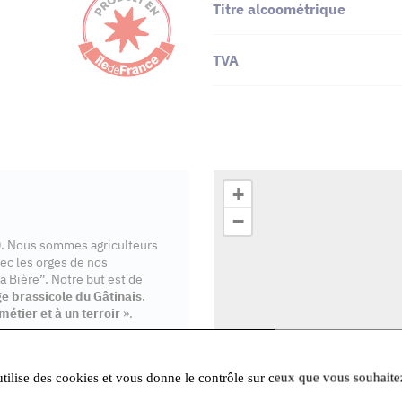
Titre alcoométrique
TVA
+
−
00. Nous sommes agriculteurs
ec les orges de nos
a Bière”. Notre but est de
ge brassicole du Gâtinais
.
métier et à un terroir
».
iltrée, non pasteurisée. La
ienne, libère les arômes de la
utilise des cookies et vous donne le contrôle sur ceux que vous souhaite
ion en bouteille. Notre bière
 Avec notre bière nous