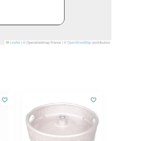
Leaflet
|
© Openstreetmap France | ©
OpenStreetMap
contributors