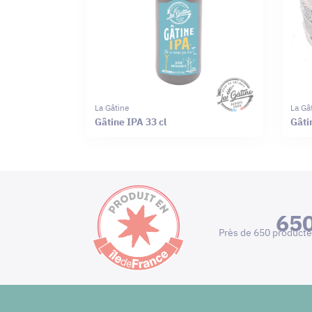
La Gâtine
La Gâ
Gâtine IPA 33 cl
Gâti
65
Près de 650 producte