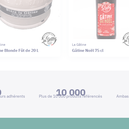
tine
La Gâtine
ne Blonde Fût de 20 L
Gâtine Noël 75 cl
0
10 000
urs adhérents
Plus de 10 000 produits référencés
Ambass