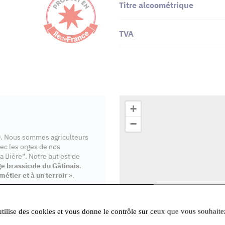
Titre alcoométrique
TVA
+
−
00. Nous sommes agriculteurs
ec les orges de nos
a Bière”. Notre but est de
ge brassicole du Gâtinais
.
métier et à un terroir
».
iltrée, non pasteurisée. La
ienne, libère les arômes de la
utilise des cookies et vous donne le contrôle sur ceux que vous souhaite
ion en bouteille. Notre bière
 Avec notre bière nous