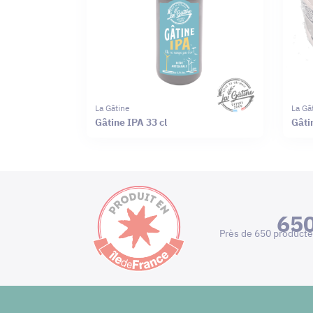
La Gâtine
La Gâ
Gâtine IPA 33 cl
Gâti
65
Près de 650 producte