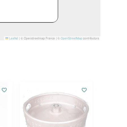
Leaflet
|
© Openstreetmap France | ©
OpenStreetMap
contributors