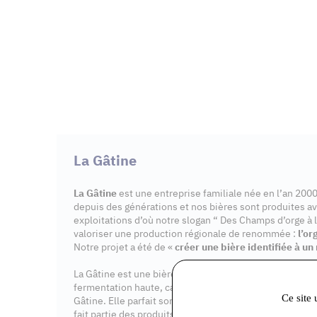
La Gâtine
La Gâtine
est une entreprise familiale née en l’an 20
depuis des générations et nos bières sont produites av
exploitations d’où notre slogan “ Des Champs d’orge à l
valoriser une production régionale de renommée :
l’or
Notre projet a été de «
créer une bière identifiée à un 
La Gâtine est une bière artisanale, riche en malt, non f
fermentation haute, caractéristique du brassage à l’anc
Ce site 
Gâtine. Elle parfait son bouquet grâce à la refermentat
fait partie des produits du terroir de SEINE ET MARNE.