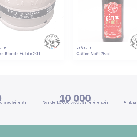
tine
La Gâtine
ne Blonde Fût de 20 L
Gâtine Noël 75 cl
0
10 000
urs adhérents
Plus de 10 000 produits référencés
Ambass