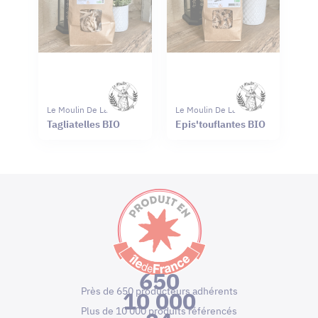
Le Moulin De Launay
Le Moulin De Launay
Tagliatelles BIO
Epis'touflantes BIO
650
Près de 650 producteurs adhérents
10 000
Plus de 10 000 produits référencés