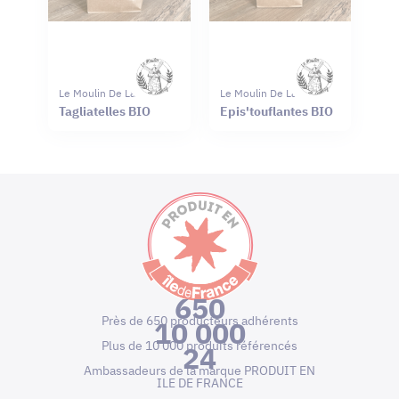
Le Moulin De Launay
Le Moulin De Launay
Tagliatelles BIO
Epis'touflantes BIO
650
Près de 650 producteurs adhérents
10 000
Plus de 10 000 produits référencés
24
Ambassadeurs de la marque PRODUIT EN
ILE DE FRANCE