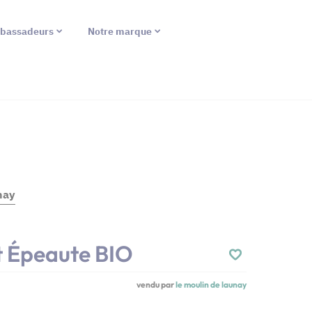
bassadeurs
Notre marque
nay
t Épeaute BIO
vendu par
le moulin de launay