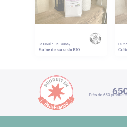
Le Moulin De Launay
Le Mo
Farine de sarrasin BIO
Crêt
65
Près de 650 producte