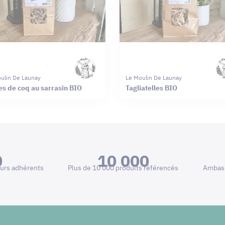
ulin De Launay
Le Moulin De Launay
es de coq au sarrasin BIO
Tagliatelles BIO
0
10 000
urs adhérents
Plus de 10 000 produits référencés
Ambass