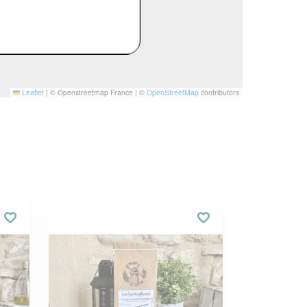
Leaflet
|
© Openstreetmap France | ©
OpenStreetMap
contributors