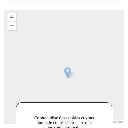
+
−
Ce site utilise des cookies et vous
Leaflet
|
© Openstreetmap France | ©
OpenStreetMap
contributors
donne le contrôle sur ceux que
vous souhaitez activer