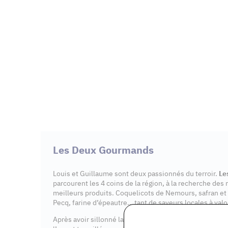
Les Deux Gourmands
Louis et Guillaume sont deux passionnés du terroir.
Le
parcourent les 4 coins de la région, à la recherche des
meilleurs produits. Coquelicots de Nemours, safran et 
Pecq, farine d’épeautre… tant de saveurs locales à valor
Après avoir sillonné la France à pied et découvert ses 