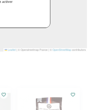
z activer
Leaflet
|
© Openstreetmap France | ©
OpenStreetMap
contributors