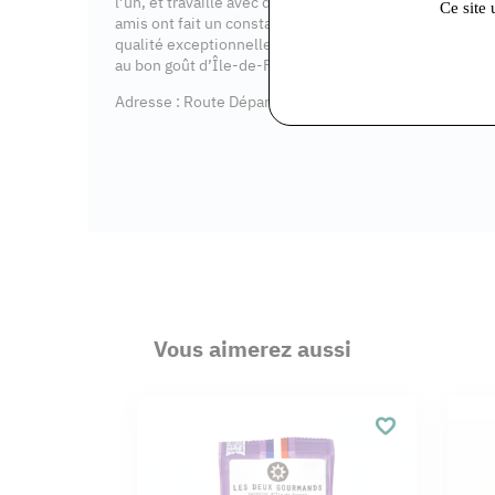
l’un, et travaillé avec des céréaliers de la plaine de Ver
Ce site 
amis ont fait un constat : la région capitale possède 
qualité exceptionnelle. De là, est née l’incroyable hist
au bon goût d’Île-de-France.
Adresse : Route Départementale 307 78121 Crespière
Vous aimerez aussi