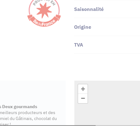
Saisonnalité
Origine
TVA
+
−
s Deux gourmands
 meilleurs producteurs et des
miel du Gâtinais, chocolat du
iser !
spécialités régionales pour