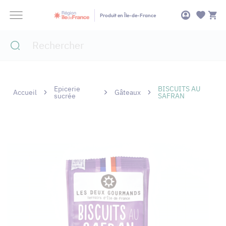
Panneau de gestion des cookies
Produit en Île-de-France
Epicerie
BISCUITS AU
Accueil
Gâteaux
sucrée
SAFRAN