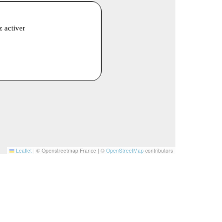
z activer
Leaflet
|
© Openstreetmap France | ©
OpenStreetMap
contributors