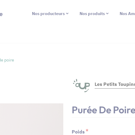
e
Nos producteurs
Nos produits
Nos Am
de poire
Les Petits Toupin
Purée De Poir
Poids