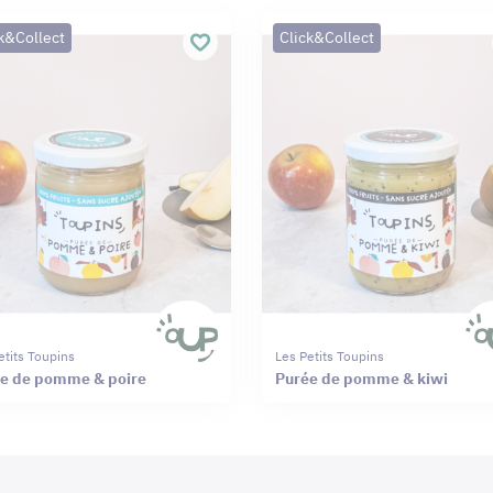
k&Collect
Click&Collect
etits Toupins
Les Petits Toupins
e de pomme & poire
Purée de pomme & kiwi