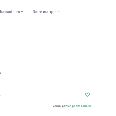
bassadeurs
Notre marque
s
e
vendu par
les petits toupins