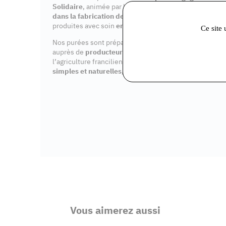
Solidaire
, animée par la passion de « mieux manger »
dans la fabrication de purées de fruits
locales, savou
produites avec soin
en Île-de-France
.
Ce site 
Nos purées sont préparées à partir d’ingrédients rigo
auprès de
producteurs locaux
, favorisant les circuits 
l’agriculture francilienne. Nos méthodes de fabrication
simples et naturelles, sans colorants, conservateurs
Vous aimerez aussi