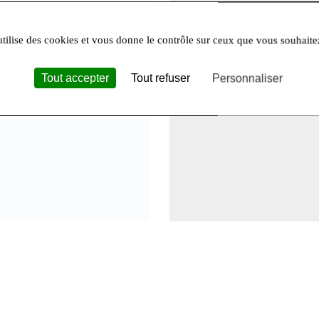
. Nous sommes spécialisés
reuses et responsables,
utilise des cookies et vous donne le contrôle sur ceux que vous souhaite
ureusement sélectionnés
courts et valorisant
Tout accepter
Tout refuser
Personnaliser
 privilégient des
recettes
 ou sucres ajoutés
.