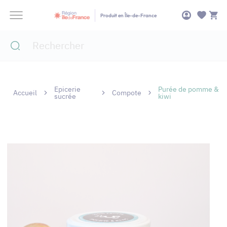
Panneau de gestion des cookies
Produit en Île-de-France
Epicerie
Purée de pomme &
Accueil
Compote
sucrée
kiwi