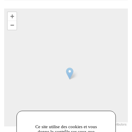
+
−
Leaflet
|
© Openstreetmap France | ©
OpenStreetMap
contributors
Ce site utilise des cookies et vous
donne le contrôle sur ceux que