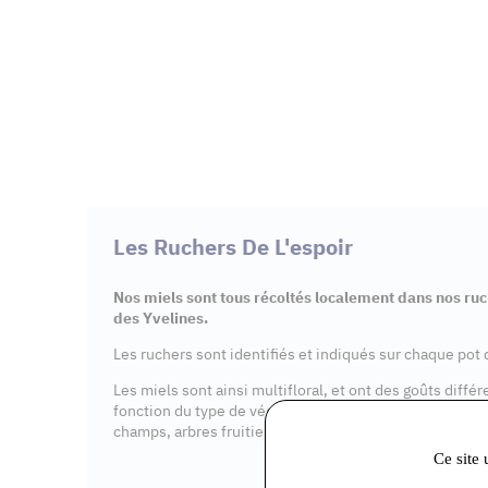
Les Ruchers De L'espoir
Nos miels sont tous récoltés localement dans nos r
des Yvelines.
Les ruchers sont identifiés et indiqués sur chaque pot
Les miels sont ainsi multifloral, et ont des goûts diffé
fonction du type de végétation environnante (châtaignier
champs, arbres fruitiers etc…).
Ce site 