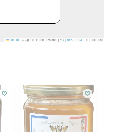
Leaflet
|
© Openstreetmap France | ©
OpenStreetMap
contributors