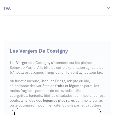
TVA
Les Vergers De Cossigny
Les Vergers de Cossigny
s'étendent sur les plaines de
Seine-et-Marne. A la tête de cette exploitation agricole de
67 hectares, Jacques Frings est un fervent agriculteur bio.
Au fur et à mesure, Jacques Frings, adepte du bio,
sélectionne des variétés de
fruits et légumes
parmi les
moins fragiles : pommes de terre, radis, céleris,
courgettes, haricots, blettes et salades, pommes et poires,
oeufs, ainsi que des
légumes plus rares
comme le panais
ou le potimarron, pour n'en citer qu'une partie. La culture
céréalière s'étend sur
40 hectares de son exploitation
.