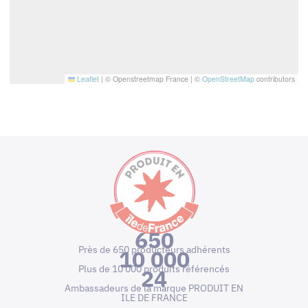
Leaflet
|
© Openstreetmap France | ©
OpenStreetMap
contributors
650
Près de 650 producteurs adhérents
10 000
Plus de 10 000 produits référencés
24
Ambassadeurs de la marque PRODUIT EN
ILE DE FRANCE