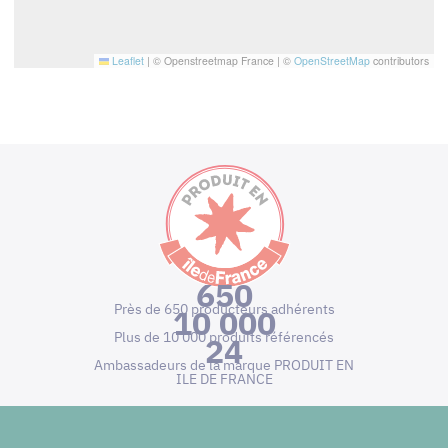
Leaflet
|
© Openstreetmap France | ©
OpenStreetMap
contributors
650
Près de 650 producteurs adhérents
10 000
Plus de 10 000 produits référencés
24
Ambassadeurs de la marque PRODUIT EN
ILE DE FRANCE