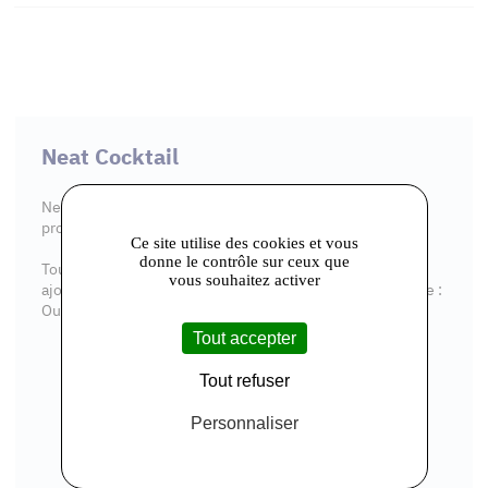
Neat Cocktail
Neat Cocktail est une marque artisanale française
proposant des cocktails premium prêts à boire.
Ce site utilise des cookies et vous
donne le contrôle sur ceux que
Tous nos cocktails sont prêts à être déguster sans aucun
vous souhaitez activer
ajout nécessaire. Les seules actions que vous avez à faire :
Ouvrez. Versez. Dégustez.
Tout accepter
Tout refuser
Personnaliser