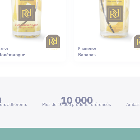
ance
Rhumance
sionémangue
Bananas
0
10 000
urs adhérents
Plus de 10 000 produits référencés
Ambass