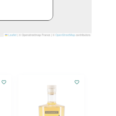
Leaflet
|
© Openstreetmap France | ©
OpenStreetMap
contributors