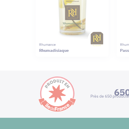
Rhumance
Rhum
Rhumadisiaque
Pas
65
Près de 650 producte