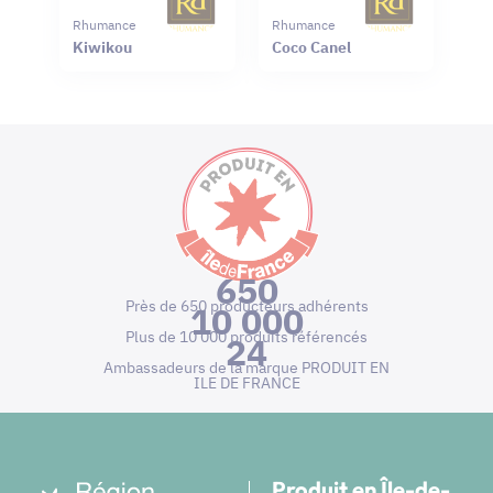
Rhumance
Rhumance
Kiwikou
Coco Canel
650
Près de 650 producteurs adhérents
10 000
Plus de 10 000 produits référencés
24
Ambassadeurs de la marque PRODUIT EN
ILE DE FRANCE
Produit en Île-de-