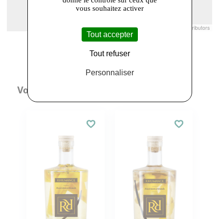
donne le contrôle sur ceux que
vous souhaitez activer
Leaflet
|
© Openstreetmap France | ©
OpenStreetMap
contributors
Tout accepter
Tout refuser
Personnaliser
Vous aimerez aussi