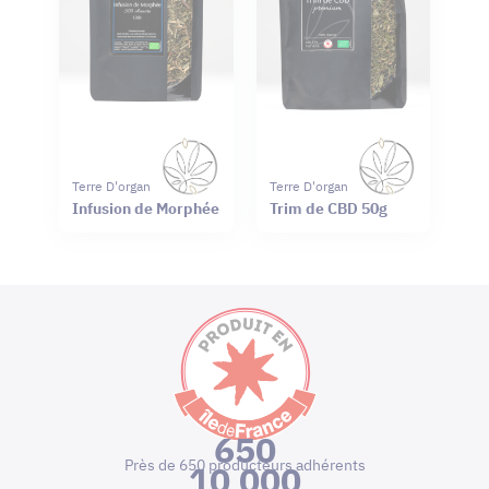
Terre D'organ
Terre D'organ
Infusion de Morphée
Trim de CBD 50g
650
Près de 650 producteurs adhérents
10 000