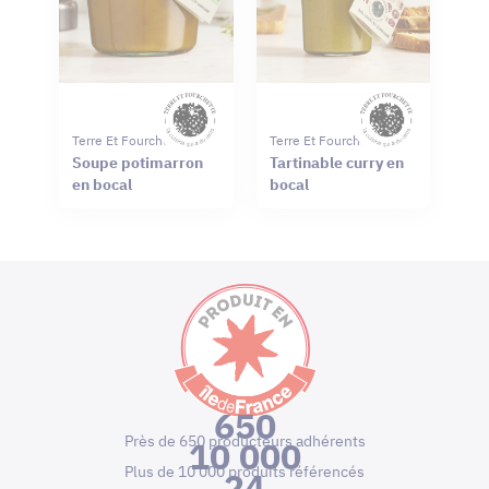
Terre Et Fourchette
Terre Et Fourchette
Soupe potimarron
Tartinable curry en
en bocal
bocal
650
Près de 650 producteurs adhérents
10 000
Plus de 10 000 produits référencés
24