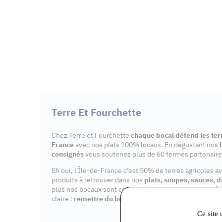
Terre Et Fourchette
Chez Terre et Fourchette
chaque bocal défend les terr
France
avec nos plats 100% locaux. En dégustant nos
consignés
vous soutenez plus de 60 fermes partenaire
Eh oui, l'Île-de-France c’est 50% de terres agricoles a
produits à retrouver dans nos
plats, soupes, sauces, d
plus nos bocaux sont consignés, notre impact est maîtr
claire :
remettre du bon sens dans nos assiettes
.
Ce site 