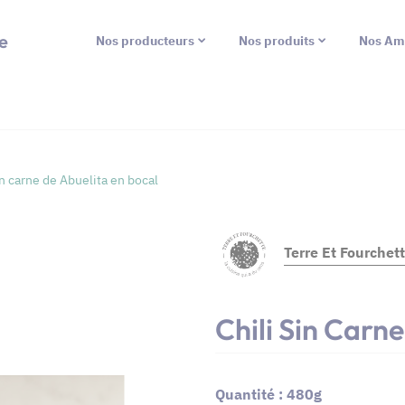
e
Nos producteurs
Nos produits
Nos Am
in carne de Abuelita en bocal
Terre Et Fourchet
Chili Sin Carn
Quantité : 480g