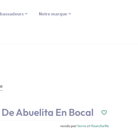
bassadeurs
Notre marque
te
e De Abuelita En Bocal
vendu par
terre et fourchette