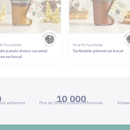
 Et Fourchette
Terre Et Fourchette
 de patate douce caramel
Tartinable piment en bocal
on en bocal
0
10 000
urs adhérents
Plus de 10 000 produits référencés
Ambass