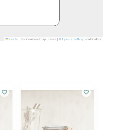
Leaflet
|
© Openstreetmap France | ©
OpenStreetMap
contributors