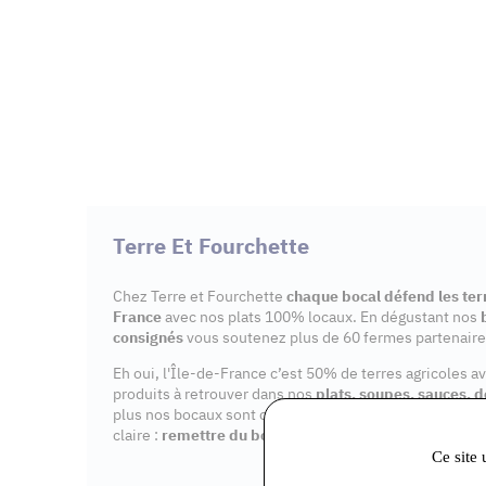
Terre Et Fourchette
Chez Terre et Fourchette
chaque bocal défend les terr
France
avec nos plats 100% locaux. En dégustant nos
consignés
vous soutenez plus de 60 fermes partenaire
Eh oui, l'Île-de-France c’est 50% de terres agricoles a
produits à retrouver dans nos
plats, soupes, sauces, d
plus nos bocaux sont consignés, notre impact est maîtr
claire :
remettre du bon sens dans nos assiettes
.
Ce site 