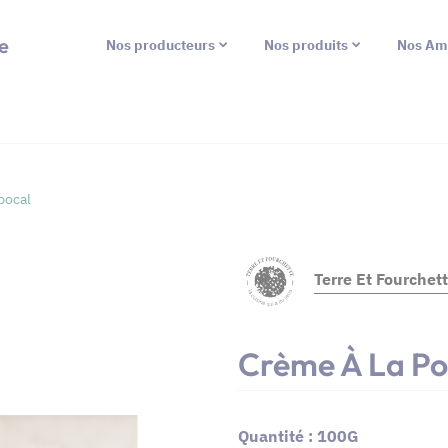
e
Nos producteurs
Nos produits
Nos Am
bocal
Terre Et Fourchet
Crème À La P
Quantité : 100G