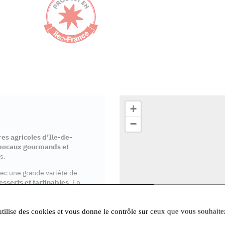
+
−
es agricoles d’Ile-de-
bocaux gourmands et
s.
vec une grande variété de
esserts et tartinables
. En
isé et notre mission est
utilise des cookies et vous donne le contrôle sur ceux que vous souhaite