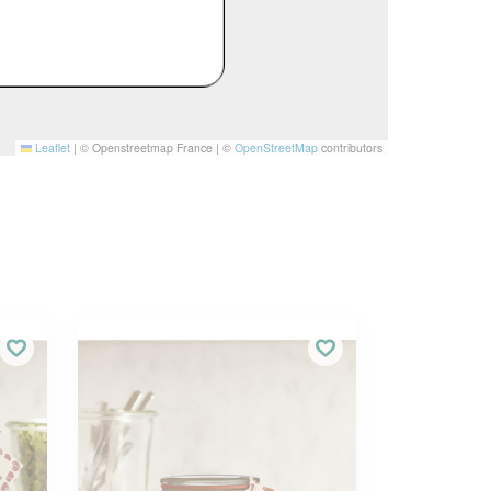
Leaflet
|
© Openstreetmap France | ©
OpenStreetMap
contributors