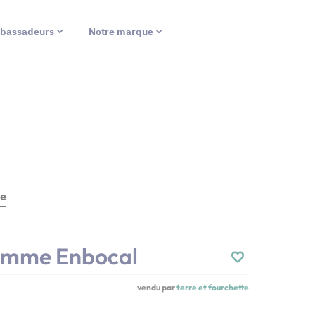
bassadeurs
Notre marque
te
omme Enbocal
vendu par
terre et fourchette