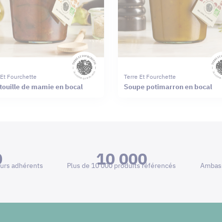
 Et Fourchette
Terre Et Fourchette
touille de mamie en bocal
Soupe potimarron en bocal
0
10 000
urs adhérents
Plus de 10 000 produits référencés
Ambass