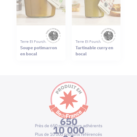
Terre Et Fourchette
Terre Et Fourchette
Soupe potimarron
Tartinable curry en
en bocal
bocal
650
Près de 650 producteurs adhérents
10 000
Plus de 10 000 produits référencés