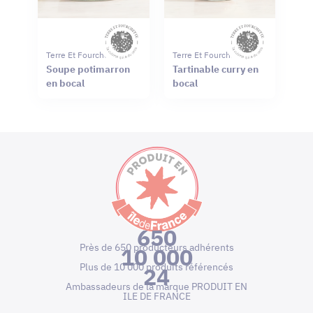
Terre Et Fourchette
Terre Et Fourchette
Soupe potimarron
Tartinable curry en
en bocal
bocal
650
Près de 650 producteurs adhérents
10 000
Plus de 10 000 produits référencés
24
Ambassadeurs de la marque PRODUIT EN
ILE DE FRANCE