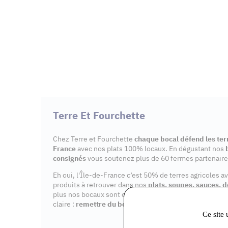
Terre Et Fourchette
Chez Terre et Fourchette
chaque bocal défend les terr
France
avec nos plats 100% locaux. En dégustant nos
consignés
vous soutenez plus de 60 fermes partenaire
Eh oui, l'Île-de-France c’est 50% de terres agricoles a
produits à retrouver dans nos
plats, soupes, sauces, d
plus nos bocaux sont consignés, notre impact est maîtr
claire :
remettre du bon sens dans nos assiettes
.
Ce site 