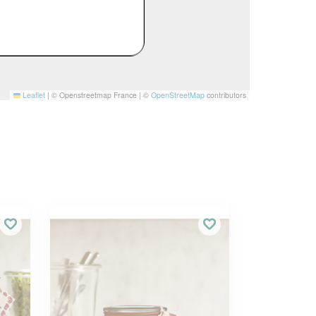
Leaflet
|
© Openstreetmap France | ©
OpenStreetMap
contributors