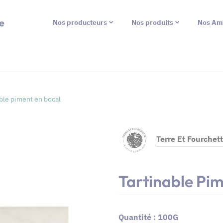
e
Nos producteurs
Nos produits
Nos Am
ble piment en bocal
Terre Et Fourchet
Tartinable Pim
Quantité : 100G