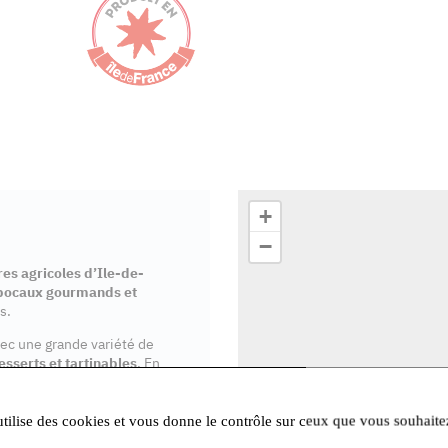
+
−
es agricoles d’Ile-de-
bocaux gourmands et
s.
vec une grande variété de
esserts et tartinables
. En
isé et notre mission est
utilise des cookies et vous donne le contrôle sur ceux que vous souhaite