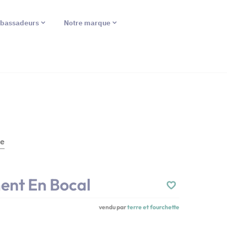
bassadeurs
Notre marque
te
ent En Bocal
vendu par
terre et fourchette