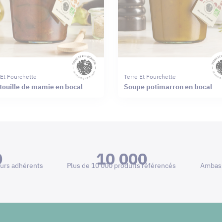
 Et Fourchette
Terre Et Fourchette
touille de mamie en bocal
Soupe potimarron en bocal
0
10 000
urs adhérents
Plus de 10 000 produits référencés
Ambass