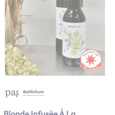
Batifolium
Blonde Infusée À La