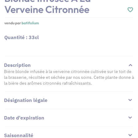
Verveine Citronnée
vendu par
batifolium
Quantité : 33cl
Description
Bière blonde infusée à la verveine citronnée cultivée sur le toit de
la brasserie, récoltée et séchée par nos soins. Cette plante donne à
la bière des arômes citronnés rafraîchissants.
Désignation légale
Date d'expiration
Saisonnalité