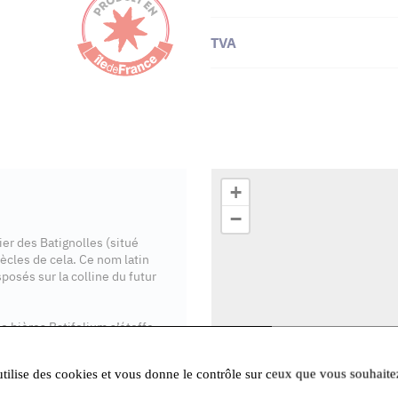
TVA
+
−
er des Batignolles (situé
iècles de cela. Ce nom latin
posés sur la colline du futur
e bières Batifolium s’étoffe
eur. Et d'ailleurs, les bières
utilise des cookies et vous donne le contrôle sur ceux que vous souhaite