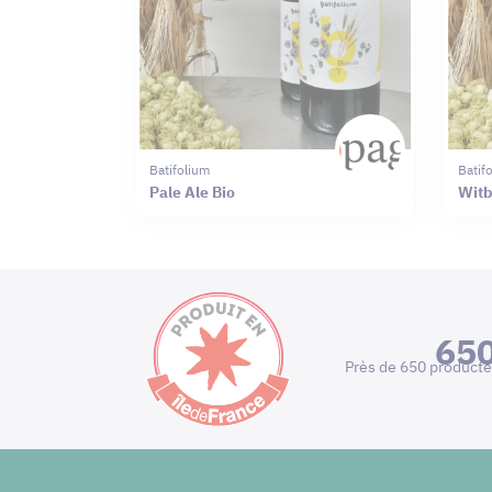
Batifolium
Batif
Pale Ale Bio
Witb
65
Près de 650 producte