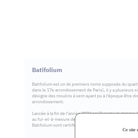
Batifolium
Batifolium est un ds premiers noms supposés du quarti
dans le 17e arrondissement de Paris), il y a plusieurs s
désigne des moulins à vent ayant pu à l’époque être dis
arrondissement.
Lancée à la fin de l’année 2022 par Topager, la gamme d
au fur-et-à-mesure des recettes créées par Charly, brass
Batifolium sont certifiées bio.
Ce site 