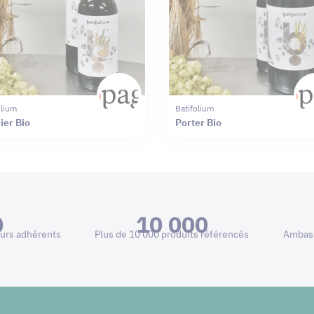
olium
Batifolium
ier Bio
Porter Bio
0
10 000
urs adhérents
Plus de 10 000 produits référencés
Ambass