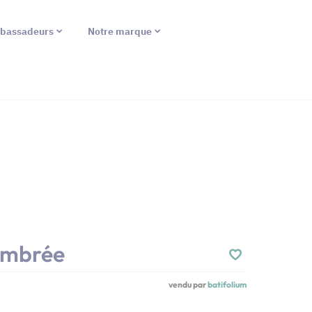
bassadeurs
Notre marque
Ambrée
vendu par
batifolium