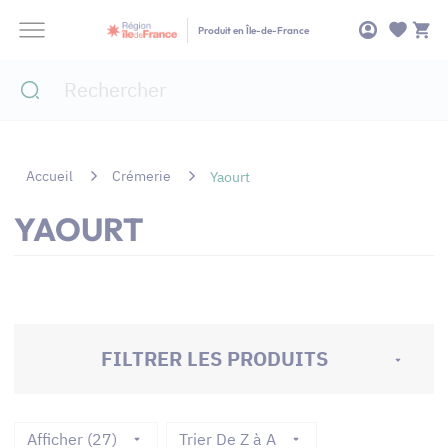
Panneau de gestion des cookies
Produit en Île-de-France
Accueil
Crémerie
Yaourt
YAOURT
FILTRER LES PRODUITS
Afficher (27)
Trier De Z à A