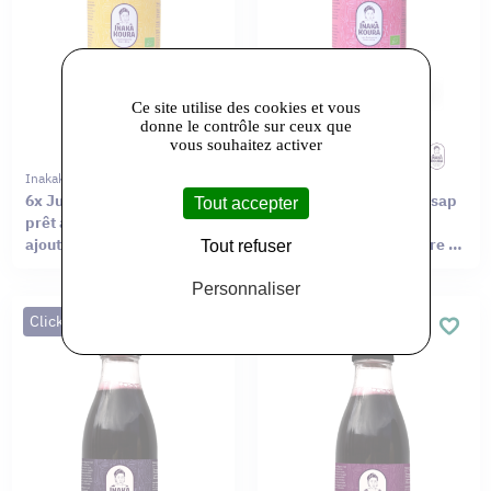
Ce site utilise des cookies et vous
donne le contrôle sur ceux que
vous souhaitez activer
Inakakoura
Inakakoura
6x Jus de Gingembre bio,
6x Jus d'Hibiscus / Bissap
Tout accepter
prêt à boire, sans sucre
Bio, prêt à boire, peu
ajouté, en bouteille verre
sucré, en bouteille verre de
Tout refuser
de 50cl
50cl
Personnaliser
Click&Collect
Click&Collect