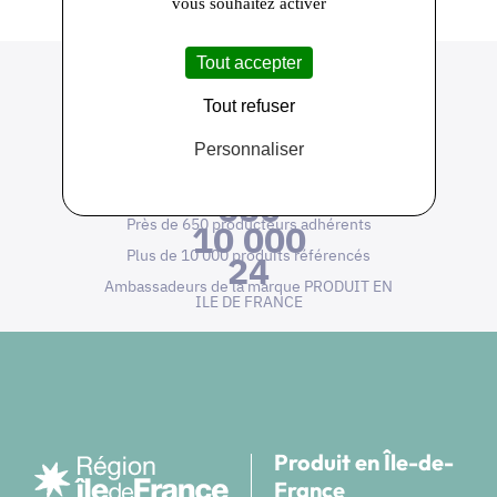
vous souhaitez activer
Tout accepter
Tout refuser
Personnaliser
650
Près de 650 producteurs adhérents
10 000
Plus de 10 000 produits référencés
24
Ambassadeurs de la marque PRODUIT EN
ILE DE FRANCE
Produit en Île-de-
France