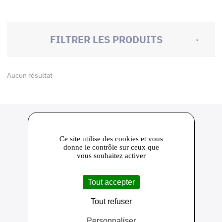
FILTRER LES PRODUITS
Aucun résultat
Ce site utilise des cookies et vous
donne le contrôle sur ceux que
vous souhaitez activer
650
Tout accepter
Près de 650 producteurs adhérents
10 000
Plus de 10 000 produits référencés
24
Tout refuser
Ambassadeurs de la marque PRODUIT EN
ILE DE FRANCE
Personnaliser