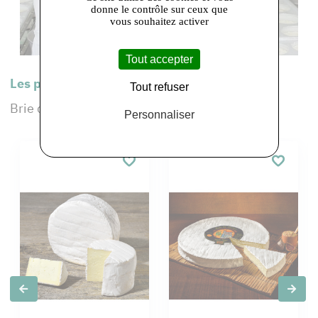
donne le contrôle sur ceux que
vous souhaitez activer
Tout accepter
Les produits de cet adhérent :
Tout refuser
Brie de Melun, Brie de Meaux, Petit Saint Faron
Personnaliser
Slide précédente
Slide