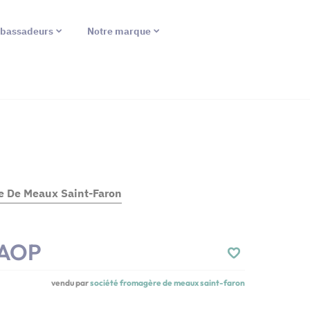
bassadeurs
Notre marque
e De Meaux Saint-Faron
 AOP
vendu par
société fromagère de meaux saint-faron