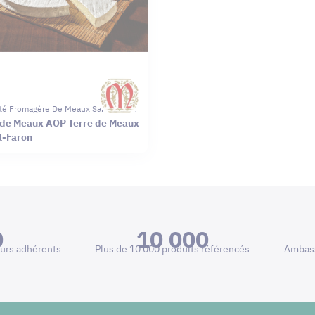
té Fromagère De Meaux Saint-Faron
 de Meaux AOP Terre de Meaux
t-Faron
0
10 000
urs adhérents
Plus de 10 000 produits référencés
Ambass