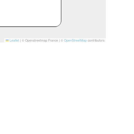
Leaflet
|
© Openstreetmap France | ©
OpenStreetMap
contributors