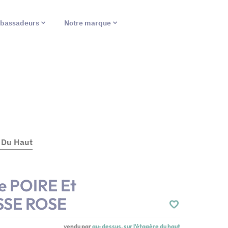
bassadeurs
Notre marque
e Du Haut
e POIRE Et
SE ROSE
vendu par
au-dessus, sur l'étagère du haut