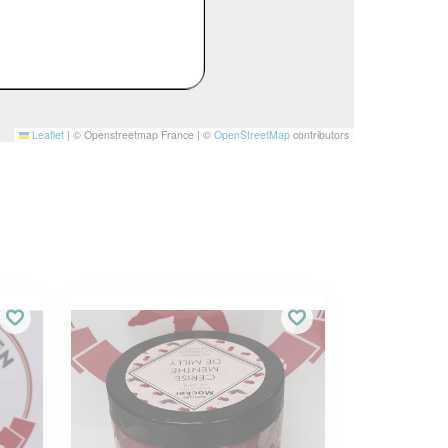
Leaflet
|
© Openstreetmap France | ©
OpenStreetMap
contributors