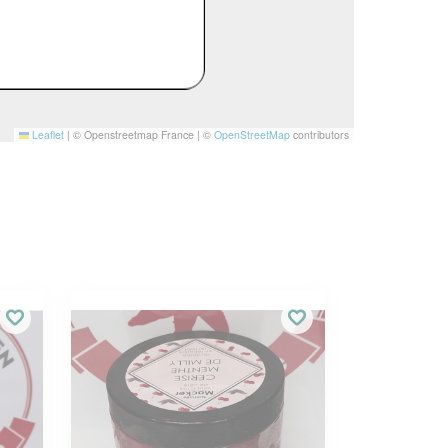
Leaflet
|
© Openstreetmap France | ©
OpenStreetMap
contributors