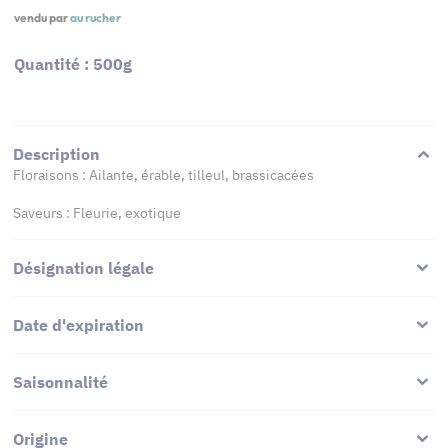
vendu par
au rucher
Quantité : 500g
Description
Floraisons : Ailante, érable, tilleul, brassicacées
Saveurs : Fleurie, exotique
Désignation légale
Date d'expiration
Saisonnalité
Origine