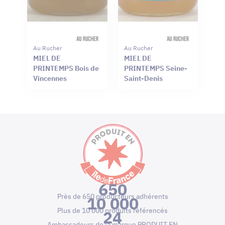
Au Rucher
Au Rucher
MIEL DE
MIEL DE
PRINTEMPS Bois de
PRINTEMPS Seine-
Vincennes
Saint-Denis
650
Près de 650 producteurs adhérents
10 000
Plus de 10 000 produits référencés
24
Ambassadeurs de la marque PRODUIT EN