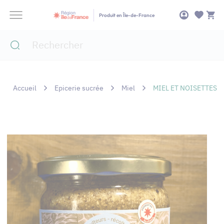
Panneau de gestion des cookies
Produit en Île-de-France
Accueil
Epicerie sucrée
Miel
MIEL ET NOISETTES