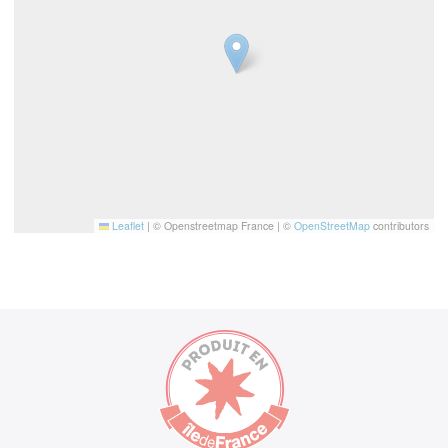
Leaflet
|
© Openstreetmap France | ©
OpenStreetMap
contributors