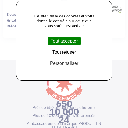
Élevage Avicole Saint-Georges
Élevage Avicole Saint-Georges
Ce site utilise des cookies et vous
Rillettes de poulet à la
Rillette de poulet à la
donne le contrôle sur ceux que
vous souhaitez activer
Bière de Meaux
Moutarde de Meaux
Pommery®
Tout accepter
Tout refuser
Personnaliser
650
Près de 650 producteurs adhérents
10 000
Plus de 10 000 produits référencés
24
Ambassadeurs de la marque PRODUIT EN
ILE DE FRANCE