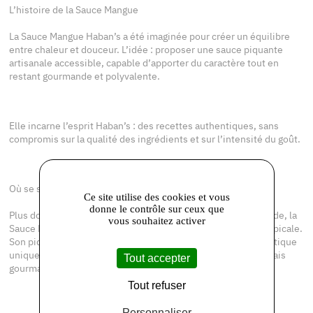
L’histoire de la Sauce Mangue
La Sauce Mangue Haban’s a été imaginée pour créer un équilibre
entre chaleur et douceur. L’idée : proposer une sauce piquante
artisanale accessible, capable d’apporter du caractère tout en
restant gourmande et polyvalente.
Elle incarne l’esprit Haban’s : des recettes authentiques, sans
compromis sur la qualité des ingrédients et sur l’intensité du goût.
Où se situe la Sauce Mangue dans la gamme Haban’s ?
Ce site utilise des cookies et vous
donne le contrôle sur ceux que
Plus douce et fruitée que la Sauce Originale ou la sauce Torride, la
vous souhaitez activer
Sauce Mangue Haban's apporte une expérience gustative tropicale.
Son piquant reste maîtrisé tout en offrant une chaleur aromatique
unique, idéale pour ceux qui cherchent une sauce relevée mais
Tout accepter
gourmande.
Tout refuser
Personnaliser