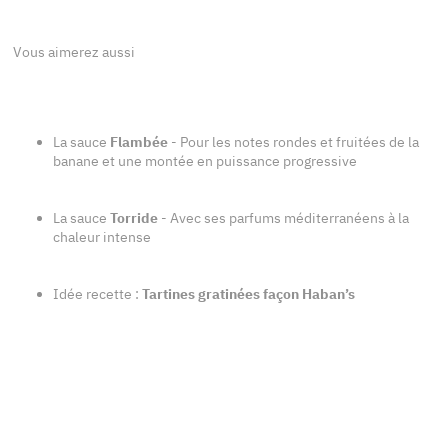
Vous aimerez aussi
La sauce
Flambée
- Pour les notes rondes et fruitées de la
banane et une montée en puissance progressive
La sauce
Torride
- Avec ses parfums méditerranéens à la
chaleur intense
Idée recette :
Tartines gratinées façon Haban’s