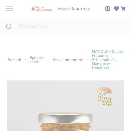
Panneau de gestion des cookies
Produit en Île-de-France
MANGUE - Sauce
Piquante
Epicerie
Accueil
Assaisonnement
Artisanale à la
salée
Mangue et
Habanero