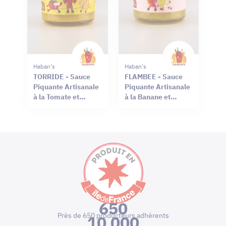
Haban's
Haban's
TORRIDE - Sauce
FLAMBEE - Sauce
Piquante Artisanale
Piquante Artisanale
à la Tomate et
à la Banane et
Habanero
Habanero
650
Près de 650 producteurs adhérents
10 000