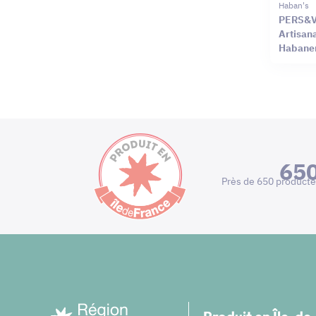
Haban's
PERS&V
Artisana
Habane
65
Près de 650 producte