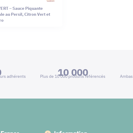
ERT – Sauce Piquante
le au Persil, Citron Vert et
ro
0
10 000
urs adhérents
Plus de 10 000 produits référencés
Ambass