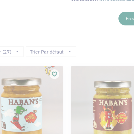
En s
r (27)
Trier Par défaut