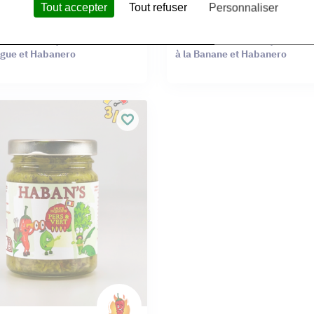
Tout accepter
Tout refuser
Personnaliser
Haban's
- Sauce Piquante Artisanale
FLAMBEE - Sauce Piquante Ar
ngue et Habanero
à la Banane et Habanero