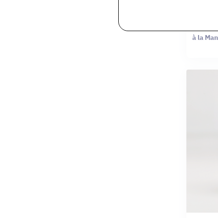
Haban's
MANGUE 
à la Ma