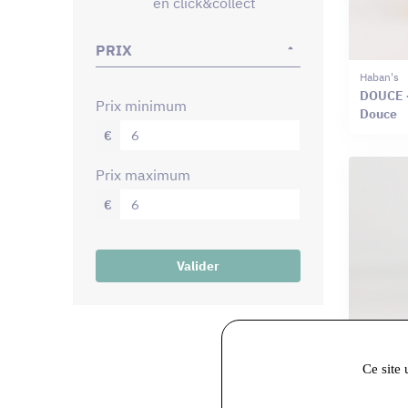
en click&collect
PRIX
Haban's
DOUCE -
prix minimum
Douce
€
prix maximum
€
Valider
Ce site 