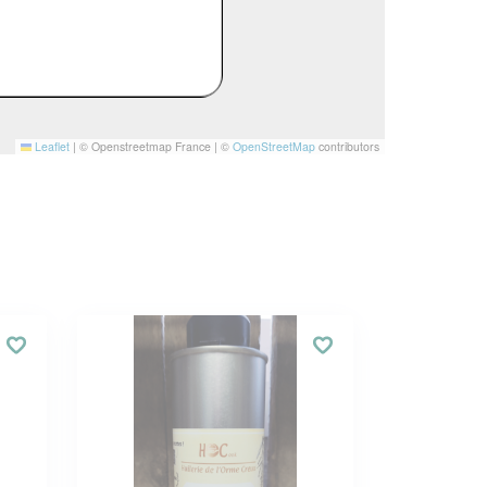
Leaflet
|
© Openstreetmap France | ©
OpenStreetMap
contributors