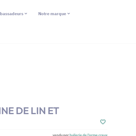
bassadeurs
Notre marque
NE DE LIN ET
vendu par
huilerie de l'orme creux