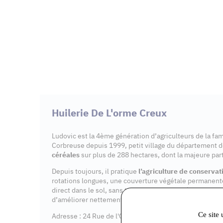
Huilerie De L'orme Creux
Ludovic est la 4ème génération d’agriculteurs de la famil
Corbreuse depuis 1999, petit village du département de
céréales
sur plus de 288 hectares, dont la majeure part
Depuis toujours, il pratique
l’agriculture de conservat
rotations longues, une couverture végétale permanent
direct dans le sol, sans travail de la terre préalable. 
d’améliorer nettement la structure du sol.
Ce site 
Adresse : 24 Rue de l'Orme Creux, 91410 Corbreuse