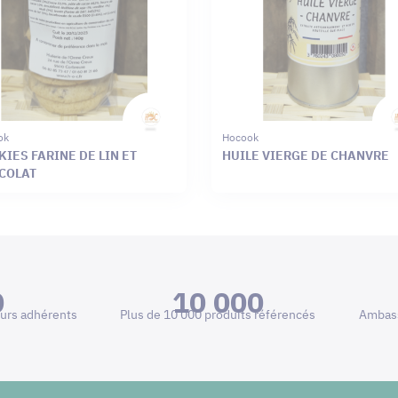
ok
Hocook
IES FARINE DE LIN ET
HUILE VIERGE DE CHANVRE
COLAT
0
10 000
urs adhérents
Plus de 10 000 produits référencés
Ambass