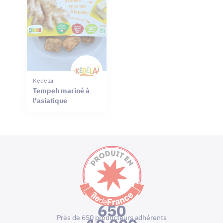
Kedelaï
Tempeh mariné à
l'asiatique
650
Près de 650 producteurs adhérents