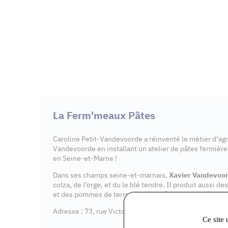
La Ferm'meaux Pâtes
Caroline Petit-Vandevoorde a réinventé le métier d’agr
Vandevoorde en installant un atelier de pâtes fermière
en Seine-et-Marne !
Dans ses champs seine-et-marnais,
Xavier Vandevoo
colza, de l’orge, et du le blé tendre. Il produit aussi de
et des pommes de terre pour leur
fécule
.
Adresse : 73, rue Victor Clairet, 77910 VARREDES
Ce site 