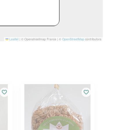
Leaflet
|
© Openstreetmap France | ©
OpenStreetMap
contributors