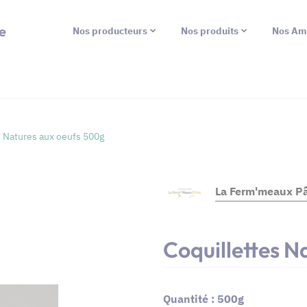
e
Nos producteurs
Nos produits
Nos Am
s Natures aux oeufs 500g
La Ferm'meaux P
Coquillettes 
Quantité : 500g