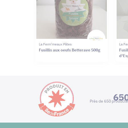
La Ferm'meaux Pâtes
La Fe
Fusillis aux oeufs Betterave 500g
Fusi
d'Es
65
Près de 650 producte