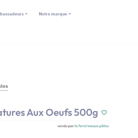
bassadeurs
Notre marque
âtes
Natures Aux Oeufs 500g
vendu par
la ferm'meaux pâtes