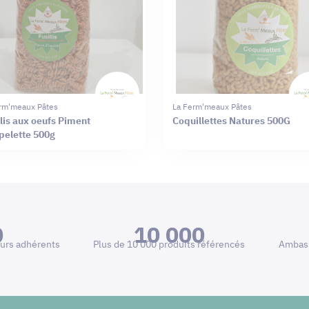
rm'meaux Pâtes
La Ferm'meaux Pâtes
llis aux oeufs Piment
Coquillettes Natures 500G
pelette 500g
0
10 000
urs adhérents
Plus de 10 000 produits référencés
Ambass